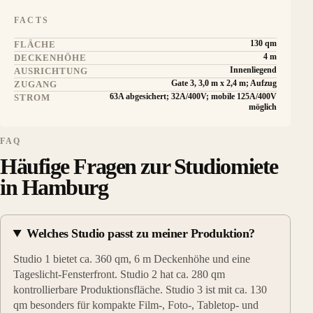
FACTS
130 qm
FLÄCHE
4 m
DECKENHÖHE
Innenliegend
AUSRICHTUNG
Gate 3, 3,0 m x 2,4 m; Aufzug
ZUGANG
63A abgesichert; 32A/400V; mobile 125A/400V
STROM
möglich
FAQ
Häufige Fragen zur Studiomiete
in Hamburg
Welches Studio passt zu meiner Produktion?
Studio 1 bietet ca. 360 qm, 6 m Deckenhöhe und eine
Tageslicht-Fensterfront. Studio 2 hat ca. 280 qm
kontrollierbare Produktionsfläche. Studio 3 ist mit ca. 130
qm besonders für kompakte Film-, Foto-, Tabletop- und