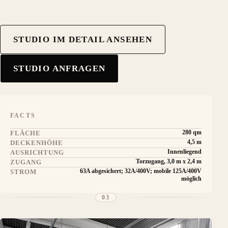
STUDIO IM DETAIL ANSEHEN
STUDIO ANFRAGEN
FACTS
280 qm
FLÄCHE
4,5 m
DECKENHÖHE
Innenliegend
AUSRICHTUNG
Torzugang, 3,0 m x 2,4 m
ZUGANG
63A abgesichert; 32A/400V; mobile 125A/400V
STROM
möglich
03