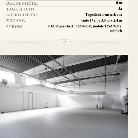
6 m
DECKENHÖHE
Ja
TAGESLICHT
Tageslicht-Fensterfront
AUSRICHTUNG
Gate 1+2, je 3,0 m x 2,4 m
ZUGANG
63A abgesichert; 32A/400V; mobile 125A/400V
STROM
möglich
02